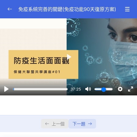
免疫系統完善的關鍵(免疫功能90天復原方案)
前導講座：防疫心生活四部曲(免費)
0/4
防疫生活面面觀
37:25
建構您的防疫堡壘
01:05:22
Play
全面提升免疫力
01:04:29
免疫系統訓練營
01:26:25
37:25
免疫功能90天復原方案-導讀音頻(免費)
0/22
免疫系統完善的關鍵-觀念先修篇
0/3
上一個
下一題
免疫系統完善的關鍵-研討會(錄影)
0/12