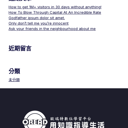
How to get 1M+ visitors in 30 days without anything!
How To Blow Through Capital At An Incredible Rate
Godfather ipsum dolor sit amet.
Only don’t tell me you’re innocent
Ask your friends in the neighbourhood about me
近期留言
分類
未分類