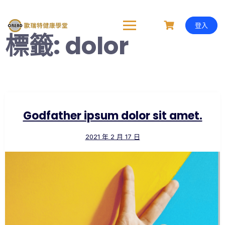
Skip
to
content
登入
標籤:
dolor
Godfather ipsum dolor sit amet.
2021 年 2 月 17 日