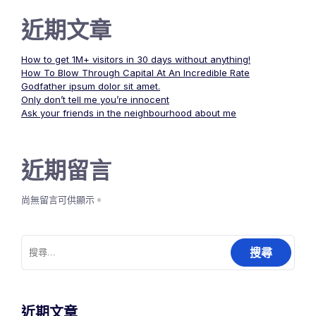
近期文章
How to get 1M+ visitors in 30 days without anything!
How To Blow Through Capital At An Incredible Rate
Godfather ipsum dolor sit amet.
Only don’t tell me you’re innocent
Ask your friends in the neighbourhood about me
近期留言
尚無留言可供顯示。
搜
尋
關
鍵
字:
近期文章