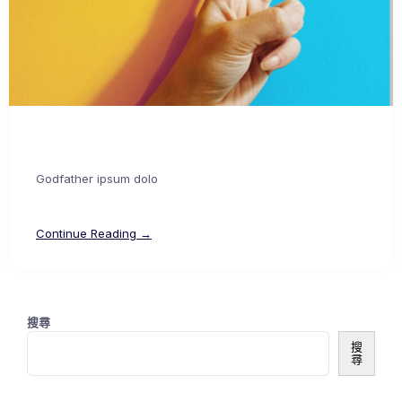
Godfather ipsum dolo
Continue Reading →
搜尋
搜
尋